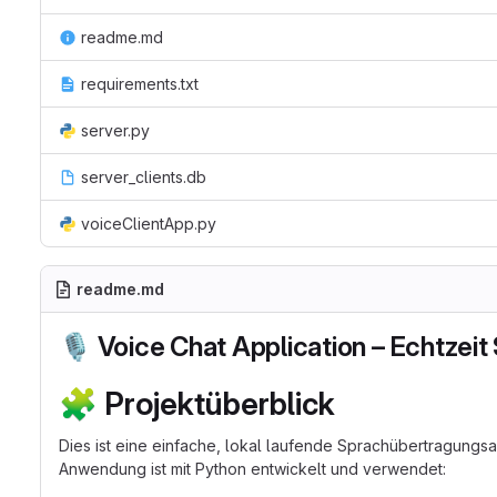
readme.md
requirements.txt
server.py
server_clients.db
voiceClientApp.py
readme.md
🎙️
Voice Chat Application – Echtzei
🧩
Projektüberblick
Dies ist eine einfache, lokal laufende Sprachübertragungs
Anwendung ist mit Python entwickelt und verwendet: