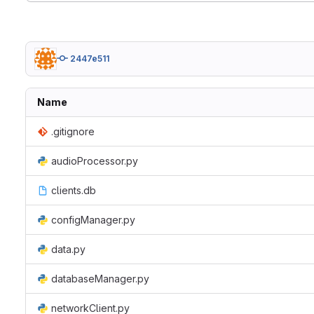
2447e511
Name
.gitignore
audioProcessor.py
clients.db
configManager.py
data.py
databaseManager.py
networkClient.py