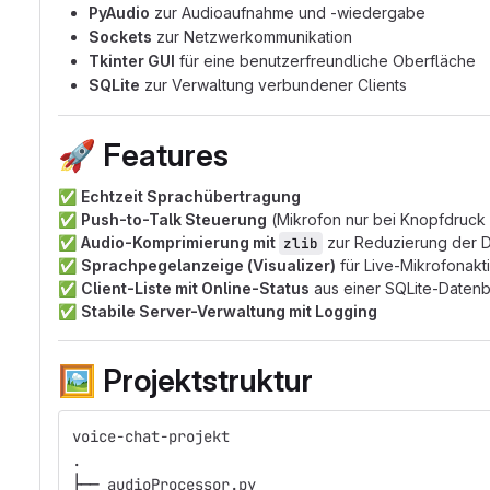
PyAudio
zur Audioaufnahme und -wiedergabe
Sockets
zur Netzwerkommunikation
Tkinter GUI
für eine benutzerfreundliche Oberfläche
SQLite
zur Verwaltung verbundener Clients
🚀
Features
✅
Echtzeit Sprachübertragung
✅
Push-to-Talk Steuerung
(Mikrofon nur bei Knopfdruck 
✅
Audio-Komprimierung mit
zur Reduzierung der
zlib
✅
Sprachpegelanzeige (Visualizer)
für Live-Mikrofonakti
✅
Client-Liste mit Online-Status
aus einer SQLite-Daten
✅
Stabile Server-Verwaltung mit Logging
🖼️
Projektstruktur
voice-chat-projekt
.
├── audioProcessor.py