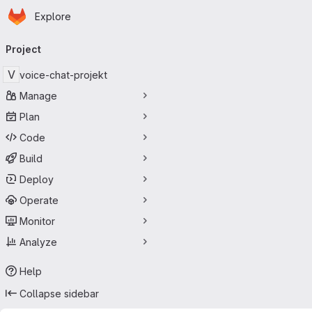
Homepage
Skip to main content
Explore
Primary navigation
Project
V
voice-chat-projekt
Manage
Plan
Code
Build
Deploy
Operate
Monitor
Analyze
Help
Collapse sidebar