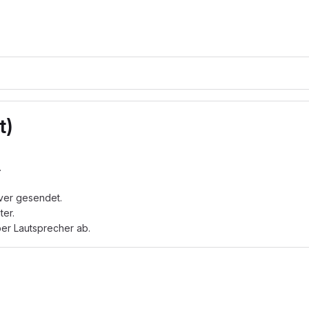
t)
.
ver gesendet.
ter.
ber Lautsprecher ab.