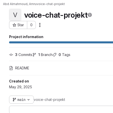
Abd Almahmoud, Amru
voice-chat-projekt
voice-chat-projekt
V
Star
0
Actions
Project ID: 2232
Project information
3
 Commits
1
 Branch
0
 Tags
README
Created on
May 29, 2025
main
voice-chat-projekt