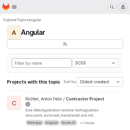
Homepage
Skip to main content
M
Explore
Topics
Angular
Angular
A
SCSS
Projects with this topic
Oldest created
Sort by:
View Contractor Project project
Richter, Anton Felix /
Contractor Project
C
Eine WebApplikation welche Vertragsakten
einscannt, archiviert, bereitstellt und mit
Geschäftslogik aufbereitet. Angular, Node.js,
Webapp
Angular
NodeJS
+ 1 more
Datenbank (JSon), HTML, SCSS, TypeScript