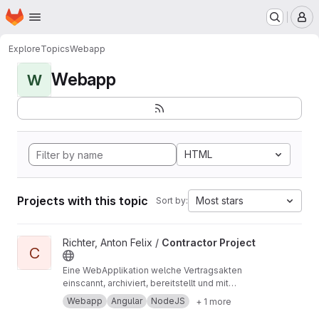
Homepage
Skip to main content
M
Explore
Topics
Webapp
Webapp
W
HTML
Projects with this topic
Most stars
Sort by:
View Contractor Project project
Richter, Anton Felix /
Contractor Project
C
Eine WebApplikation welche Vertragsakten
einscannt, archiviert, bereitstellt und mit
Geschäftslogik aufbereitet. Angular, Node.js,
Webapp
Angular
NodeJS
+ 1 more
Datenbank (JSon), HTML, SCSS, TypeScript