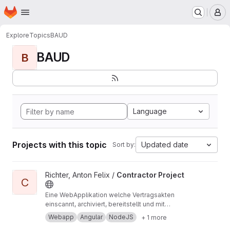
Homepage
Skip to main content
M
Explore
Topics
BAUD
BAUD
B
Language
Projects with this topic
Updated date
Sort by:
View Contractor Project project
Richter, Anton Felix /
Contractor Project
C
Eine WebApplikation welche Vertragsakten
einscannt, archiviert, bereitstellt und mit
Geschäftslogik aufbereitet. Angular, Node.js,
Webapp
Angular
NodeJS
+ 1 more
Datenbank (JSon), HTML, SCSS, TypeScript