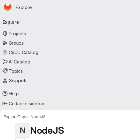
Homepage
Skip to main content
Explore
Primary navigation
Explore
Projects
Groups
CI/CD Catalog
AI Catalog
Topics
Snippets
Help
Collapse sidebar
Explore
Topics
NodeJS
NodeJS
N