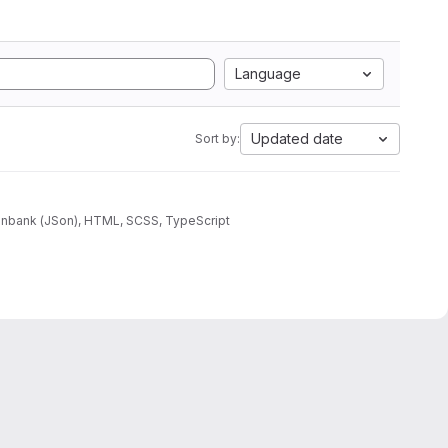
Language
Updated date
Sort by:
atenbank (JSon), HTML, SCSS, TypeScript