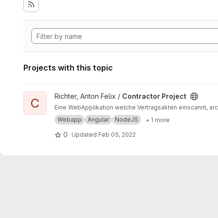
Projects with this topic
View Contractor Project project
Richter, Anton Felix /
Contractor Project
C
Eine WebApplikation welche Vertragsakten einscannt, arch
Webapp
Angular
NodeJS
+ 1 more
0
Updated
Feb 05, 2022