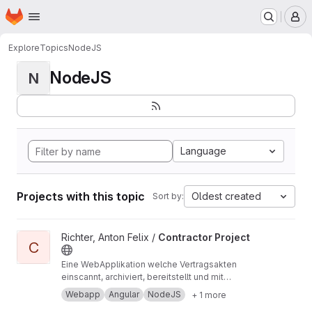
Homepage
Skip to main content
M
Explore
Topics
NodeJS
NodeJS
N
Language
Projects with this topic
Oldest created
Sort by:
View Contractor Project project
Richter, Anton Felix /
Contractor Project
C
Eine WebApplikation welche Vertragsakten
einscannt, archiviert, bereitstellt und mit
Geschäftslogik aufbereitet. Angular, Node.js,
Webapp
Angular
NodeJS
+ 1 more
Datenbank (JSon), HTML, SCSS, TypeScript