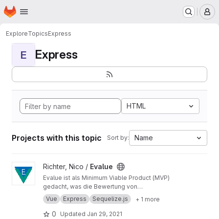
Homepage
Skip to main content
M
Explore
Topics
Express
Express
E
HTML
Projects with this topic
Name
Sort by:
View Evalue project
Richter, Nico /
Evalue
Evalue ist als Minimum Viable Product (MVP)
gedacht, was die Bewertung von
audiovisuellen Medien vereinfacht, um
Vue
Express
Sequelize.js
+ 1 more
großflächig quantitative Umfragen durchführen
zu können.
0
Updated
Jan 29, 2021