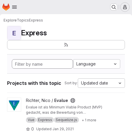
Homepage
Skip to main content
M
Explore
Topics
Express
Express
E
Language
Projects with this topic
Updated date
Sort by:
View Evalue project
Richter, Nico /
Evalue
Evalue ist als Minimum Viable Product (MVP)
gedacht, was die Bewertung von
audiovisuellen Medien vereinfacht, um
Vue
Express
Sequelize.js
+ 1 more
großflächig quantitative Umfragen durchführen
zu können.
0
Updated
Jan 29, 2021