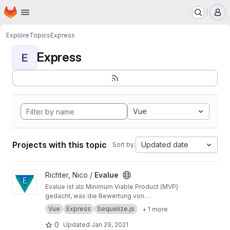
Homepage
Skip to main content
M
Explore
Topics
Express
Express
E
Vue
Projects with this topic
Updated date
Sort by:
View Evalue project
Richter, Nico /
Evalue
Evalue ist als Minimum Viable Product (MVP)
gedacht, was die Bewertung von
audiovisuellen Medien vereinfacht, um
Vue
Express
Sequelize.js
+ 1 more
großflächig quantitative Umfragen durchführen
zu können.
0
Updated
Jan 29, 2021