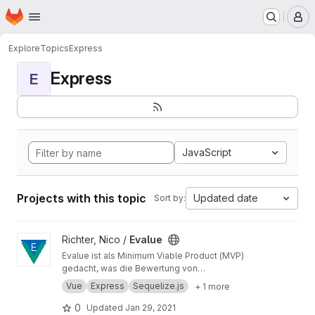
Homepage
Skip to main content
M
Explore
Topics
Express
Express
E
JavaScript
Projects with this topic
Updated date
Sort by:
View Evalue project
Richter, Nico /
Evalue
Evalue ist als Minimum Viable Product (MVP)
gedacht, was die Bewertung von
audiovisuellen Medien vereinfacht, um
Vue
Express
Sequelize.js
+ 1 more
großflächig quantitative Umfragen durchführen
zu können.
0
Updated
Jan 29, 2021