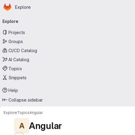
Homepage
Skip to main content
Explore
Primary navigation
Explore
Projects
Groups
CI/CD Catalog
AI Catalog
Topics
Snippets
Help
Collapse sidebar
Explore
Topics
Angular
Angular
A