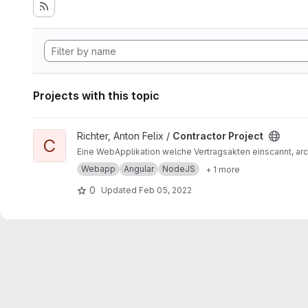
Projects with this topic
View Contractor Project project
Richter, Anton Felix /
Contractor Project
C
Eine WebApplikation welche Vertragsakten einscannt, arch
Webapp
Angular
NodeJS
+ 1 more
0
Updated
Feb 05, 2022