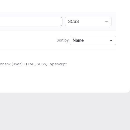
SCSS
Name
Sort by:
atenbank (JSon), HTML, SCSS, TypeScript