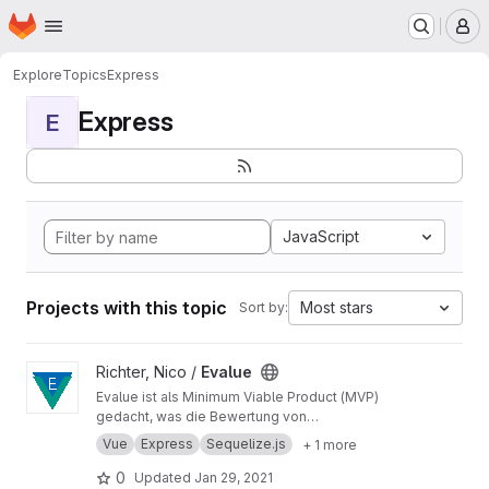
Homepage
Skip to main content
M
Explore
Topics
Express
Express
E
JavaScript
Projects with this topic
Most stars
Sort by:
View Evalue project
Richter, Nico /
Evalue
Evalue ist als Minimum Viable Product (MVP)
gedacht, was die Bewertung von
audiovisuellen Medien vereinfacht, um
Vue
Express
Sequelize.js
+ 1 more
großflächig quantitative Umfragen durchführen
zu können.
0
Updated
Jan 29, 2021