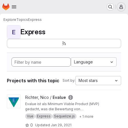
Homepage
Skip to main content
M
Explore
Topics
Express
Express
E
Language
Projects with this topic
Most stars
Sort by:
View Evalue project
Richter, Nico /
Evalue
Evalue ist als Minimum Viable Product (MVP)
gedacht, was die Bewertung von
audiovisuellen Medien vereinfacht, um
Vue
Express
Sequelize.js
+ 1 more
großflächig quantitative Umfragen durchführen
zu können.
0
Updated
Jan 29, 2021