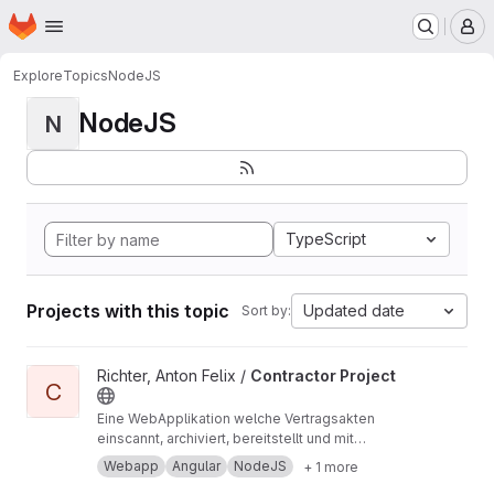
Homepage
Skip to main content
M
Explore
Topics
NodeJS
NodeJS
N
TypeScript
Projects with this topic
Updated date
Sort by:
View Contractor Project project
Richter, Anton Felix /
Contractor Project
C
Eine WebApplikation welche Vertragsakten
einscannt, archiviert, bereitstellt und mit
Geschäftslogik aufbereitet. Angular, Node.js,
Webapp
Angular
NodeJS
+ 1 more
Datenbank (JSon), HTML, SCSS, TypeScript