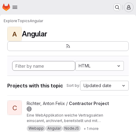
Homepage
Skip to main content
M
Explore
Topics
Angular
Angular
A
HTML
Projects with this topic
Updated date
Sort by:
View Contractor Project project
Richter, Anton Felix /
Contractor Project
C
Eine WebApplikation welche Vertragsakten
einscannt, archiviert, bereitstellt und mit
Geschäftslogik aufbereitet. Angular, Node.js,
Webapp
Angular
NodeJS
+ 1 more
Datenbank (JSon), HTML, SCSS, TypeScript