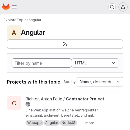
Homepage
Skip to main content
M
Explore
Topics
Angular
Angular
A
HTML
Projects with this topic
Name, descending
Sort by:
View Contractor Project project
Richter, Anton Felix /
Contractor Project
C
Eine WebApplikation welche Vertragsakten
einscannt, archiviert, bereitstellt und mit
Geschäftslogik aufbereitet. Angular, Node.js,
Webapp
Angular
NodeJS
+ 1 more
Datenbank (JSon), HTML, SCSS, TypeScript