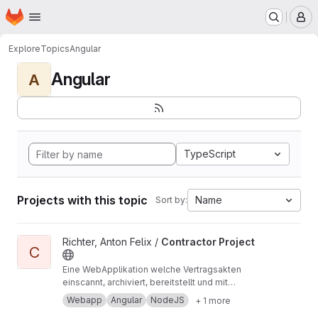
Homepage
Skip to main content
M
Explore
Topics
Angular
Angular
A
TypeScript
Projects with this topic
Name
Sort by:
View Contractor Project project
Richter, Anton Felix /
Contractor Project
C
Eine WebApplikation welche Vertragsakten
einscannt, archiviert, bereitstellt und mit
Geschäftslogik aufbereitet. Angular, Node.js,
Webapp
Angular
NodeJS
+ 1 more
Datenbank (JSon), HTML, SCSS, TypeScript