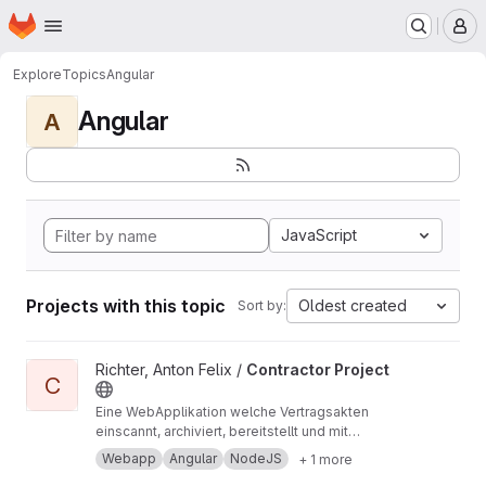
Homepage
Skip to main content
M
Explore
Topics
Angular
Angular
A
JavaScript
Projects with this topic
Oldest created
Sort by:
View Contractor Project project
Richter, Anton Felix /
Contractor Project
C
Eine WebApplikation welche Vertragsakten
einscannt, archiviert, bereitstellt und mit
Geschäftslogik aufbereitet. Angular, Node.js,
Webapp
Angular
NodeJS
+ 1 more
Datenbank (JSon), HTML, SCSS, TypeScript