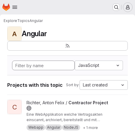
Homepage
Skip to main content
M
Explore
Topics
Angular
Angular
A
JavaScript
Projects with this topic
Last created
Sort by:
View Contractor Project project
Richter, Anton Felix /
Contractor Project
C
Eine WebApplikation welche Vertragsakten
einscannt, archiviert, bereitstellt und mit
Geschäftslogik aufbereitet. Angular, Node.js,
Webapp
Angular
NodeJS
+ 1 more
Datenbank (JSon), HTML, SCSS, TypeScript