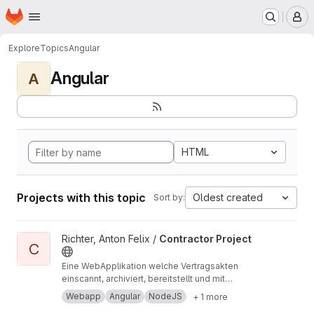
Homepage
Skip to main content
M
Explore
Topics
Angular
Angular
A
HTML
Projects with this topic
Oldest created
Sort by:
View Contractor Project project
Richter, Anton Felix /
Contractor Project
C
Eine WebApplikation welche Vertragsakten
einscannt, archiviert, bereitstellt und mit
Geschäftslogik aufbereitet. Angular, Node.js,
Webapp
Angular
NodeJS
+ 1 more
Datenbank (JSon), HTML, SCSS, TypeScript