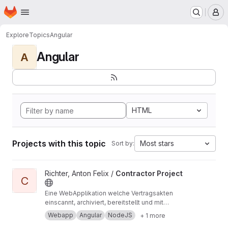
Homepage
Skip to main content
M
Explore
Topics
Angular
Angular
A
HTML
Projects with this topic
Most stars
Sort by:
View Contractor Project project
Richter, Anton Felix /
Contractor Project
C
Eine WebApplikation welche Vertragsakten
einscannt, archiviert, bereitstellt und mit
Geschäftslogik aufbereitet. Angular, Node.js,
Webapp
Angular
NodeJS
+ 1 more
Datenbank (JSon), HTML, SCSS, TypeScript