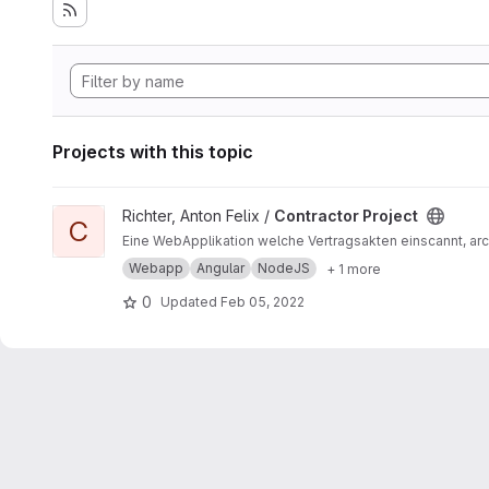
Projects with this topic
View Contractor Project project
Richter, Anton Felix /
Contractor Project
C
Eine WebApplikation welche Vertragsakten einscannt, arch
Webapp
Angular
NodeJS
+ 1 more
0
Updated
Feb 05, 2022