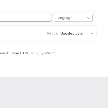
Language
Updated date
Sort by:
atenbank (JSon), HTML, SCSS, TypeScript