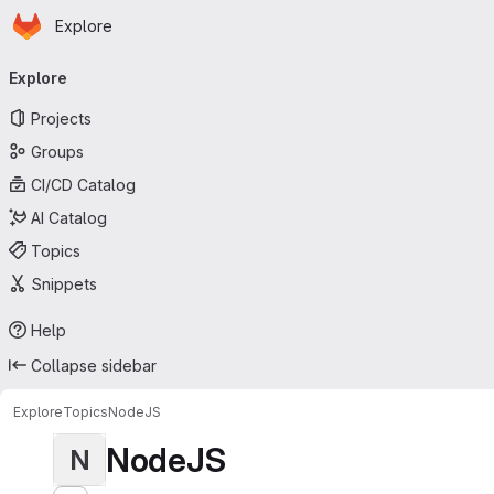
Homepage
Skip to main content
Explore
Primary navigation
Explore
Projects
Groups
CI/CD Catalog
AI Catalog
Topics
Snippets
Help
Collapse sidebar
Explore
Topics
NodeJS
NodeJS
N