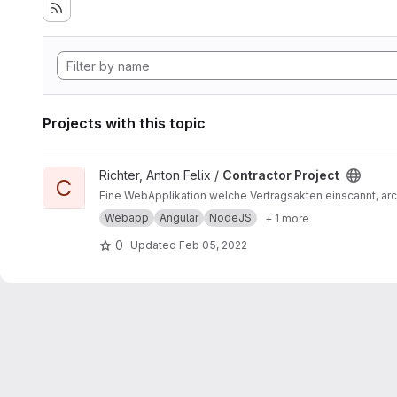
Projects with this topic
View Contractor Project project
Richter, Anton Felix /
Contractor Project
C
Eine WebApplikation welche Vertragsakten einscannt, arch
Webapp
Angular
NodeJS
+ 1 more
0
Updated
Feb 05, 2022