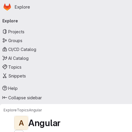
Homepage
Skip to main content
Explore
Primary navigation
Explore
Projects
Groups
CI/CD Catalog
AI Catalog
Topics
Snippets
Help
Collapse sidebar
Explore
Topics
Angular
Angular
A