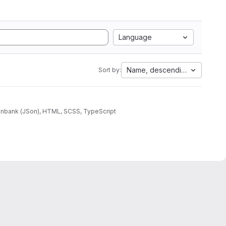
Language
Name, descending
Sort by:
atenbank (JSon), HTML, SCSS, TypeScript